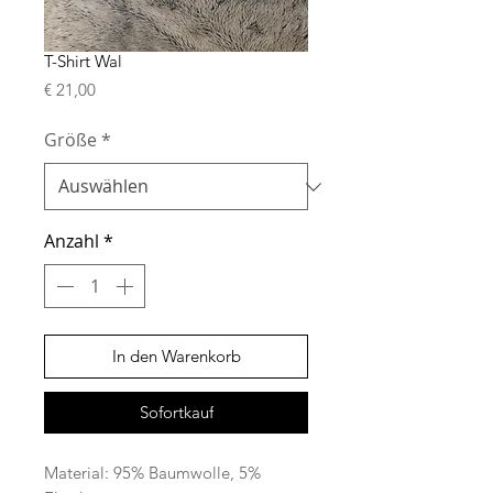
T-Shirt Wal
Preis
€ 21,00
Größe
*
Anzahl
*
In den Warenkorb
Sofortkauf
Material: 95% Baumwolle, 5%