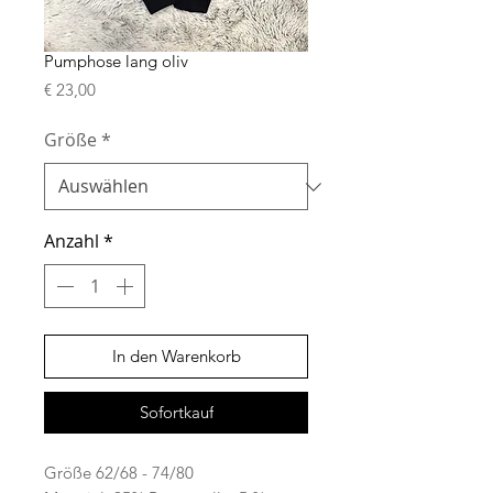
Pumphose lang oliv
Preis
€ 23,00
Größe
*
Anzahl
*
In den Warenkorb
Sofortkauf
Größe 62/68 - 74/80