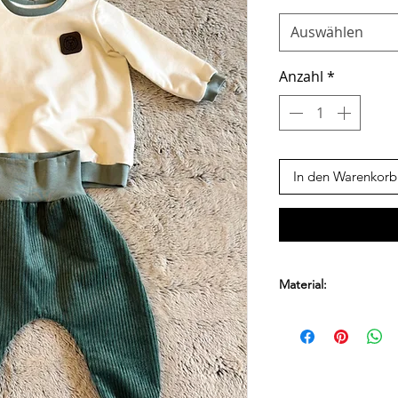
Auswählen
Anzahl
*
In den Warenkorb
Material:
Material Cord: 97%
Pullover French Ter