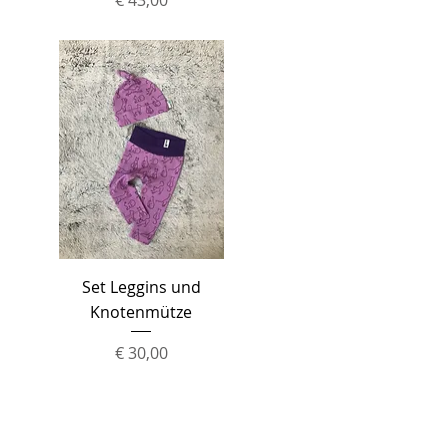
Schnellansicht
Set Leggins und
Knotenmütze
Preis
€ 30,00