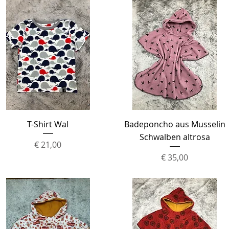
Schnellansicht
Schnellansicht
T-Shirt Wal
Badeponcho aus Musselin
Schwalben altrosa
Preis
€ 21,00
Preis
€ 35,00