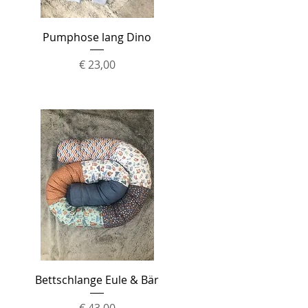
Schnellansicht
Pumphose lang Dino
Preis
€ 23,00
Schnellansicht
Bettschlange Eule & Bär
Preis
€ 43,00