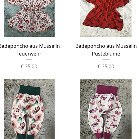
Schnellansicht
Schnellansicht
Badeponcho aus Musselin
Badeponcho aus Musselin
Feuerwehr
Pusteblume
Preis
Preis
€ 35,00
€ 35,00