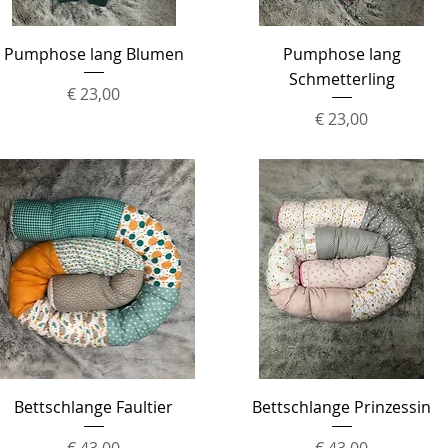
Schnellansicht
Schnellansicht
Pumphose lang Blumen
Pumphose lang
Schmetterling
Preis
€ 23,00
Preis
€ 23,00
Schnellansicht
Schnellansicht
Bettschlange Faultier
Bettschlange Prinzessin
Preis
Preis
€ 43,00
€ 43,00