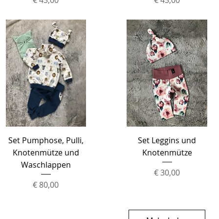
Schnellansicht
Schnellansicht
Set Pumphose, Pulli,
Set Leggins und
Knotenmütze und
Knotenmütze
Waschlappen
Preis
€ 30,00
Preis
€ 80,00